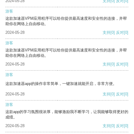
2024-05-28
支持
[0]
反对
[0]
游客
这款加速器VPM应用程序可以给你提供最高速度和安全性的连接，并帮
助你在网络上自由移动。
2024-05-28
支持
[0]
反对
[0]
游客
这款加速器VPM应用程序可以给你提供最高速度和安全性的连接，并帮
助你在网络上自由移动。
2024-05-28
支持
[0]
反对
[0]
游客
这款加速器app的操作非常简单，一键加速就能开启，非常方便。
2024-05-28
支持
[0]
反对
[0]
游客
这款app的学习氛围很浓厚，能够激励我不断学习，让我能够取得更好的
成绩。
2024-05-28
支持
[0]
反对
[0]