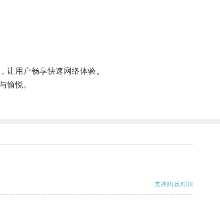
，让用户畅享快速网络体验。
与愉悦。
支持
[0]
反对
[0]