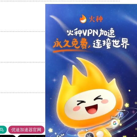
支持
[0]
反对
[0]
支持
[0]
反对
[0]
支持
[0]
反对
[0]
鸟
优途加速器官网
风驰加速器
旋风加速器
八戒看书