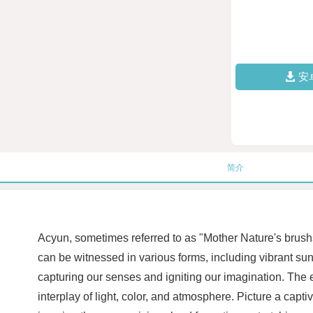
安
简介
Acyun, sometimes referred to as "Mother Nature's brush
can be witnessed in various forms, including vibrant sun
capturing our senses and igniting our imagination. The e
interplay of light, color, and atmosphere. Picture a capt