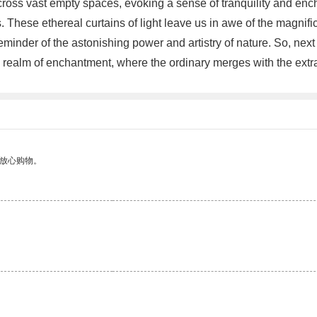
cross vast empty spaces, evoking a sense of tranquility and enc
rs. These ethereal curtains of light leave us in awe of the magn
eminder of the astonishing power and artistry of nature. So, nex
he realm of enchantment, where the ordinary merges with the extr
够放心购物。