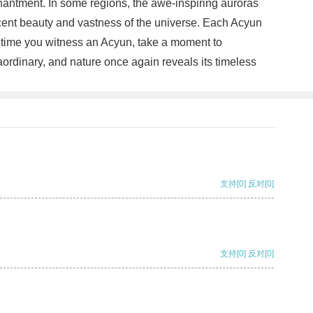
hantment. In some regions, the awe-inspiring auroras
ificent beauty and vastness of the universe. Each Acyun
t time you witness an Acyun, take a moment to
aordinary, and nature once again reveals its timeless
支持
[0]
反对
[0]
支持
[0]
反对
[0]