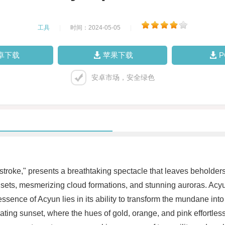
工具
|
时间：2024-05-05
|
卓下载
苹果下载
安卓市场，安全绿色
stroke," presents a breathtaking spectacle that leaves beholde
sets, mesmerizing cloud formations, and stunning auroras. Acyun 
ssence of Acyun lies in its ability to transform the mundane int
ivating sunset, where the hues of gold, orange, and pink effortles