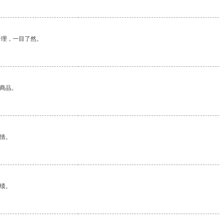
合理，一目了然。
的商品。
情。
绩。