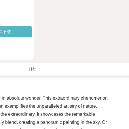
PC下载
排行
rs in absolute wonder. This extraordinary phenomenon
exemplifies the unparalleled artistry of nature,
o the extraordinary. It showcases the remarkable
sly blend, creating a panoramic painting in the sky. Or