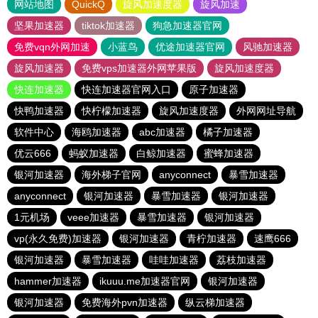
网站地图
QuickQ
旋风加速度器
旋风加速
坚果加速器
tiktok加速器
狗急加速器官网
免费vqn外网加速
小蓝鸟
优途加速器官网
风驰加速器
旋风加速器
免费vps加速器外网苹果版
旋风加速度器
快连加速器
快连加速器官网入口
原子加速器
快鸭加速器
快柠檬加速器
旋风加速度器
外网网址导航
软件中心
海鸥加速器
abc加速器
橘子加速器
优云666
蚂蚁加速器
白鲸加速器
蜜蜂加速器
银河加速器
海外梯子官网
anyconnect
暴雪加速器
anyconnect
银河加速器
暴雪加速器
银河加速器
1元机场
veee加速器
暴雪加速器
银河加速器
vp(永久免费)加速器
银河加速器
青柠加速器
速鹰666
银河加速器
暴雪加速器
哇哇加速器
荔枝加速器
hammer加速器
ikuuu.me加速器官网
银河加速器
银河加速器
免费海外pvn加速器
纵云梯加速器