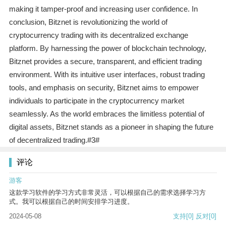
making it tamper-proof and increasing user confidence. In
conclusion, Bitznet is revolutionizing the world of
cryptocurrency trading with its decentralized exchange
platform. By harnessing the power of blockchain technology,
Bitznet provides a secure, transparent, and efficient trading
environment. With its intuitive user interfaces, robust trading
tools, and emphasis on security, Bitznet aims to empower
individuals to participate in the cryptocurrency market
seamlessly. As the world embraces the limitless potential of
digital assets, Bitznet stands as a pioneer in shaping the future
of decentralized trading.#3#
评论
游客
这款学习软件的学习方式非常灵活，可以根据自己的需求选择学习方
式。我可以根据自己的时间安排学习进度。
2024-05-08
支持
[0]
反对
[0]