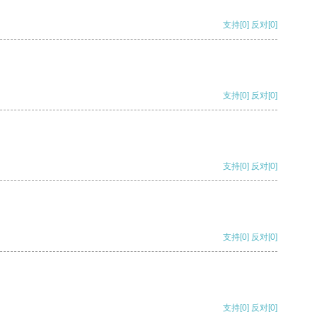
支持
[0]
反对
[0]
支持
[0]
反对
[0]
支持
[0]
反对
[0]
支持
[0]
反对
[0]
支持
[0]
反对
[0]