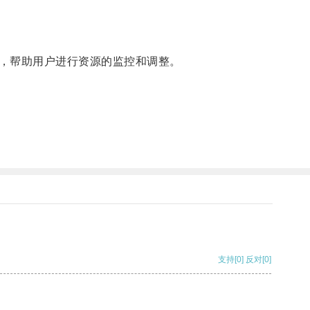
，帮助用户进行资源的监控和调整。
支持
[0]
反对
[0]