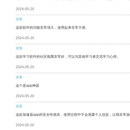
2024-05-20
游客
这款软件的功能非常强大，使用起来非常方便。
2024-05-20
游客
这款学习软件的社区氛围非常好，可以与其他学习者交流学习心得。
2024-05-20
游客
这个是app神器
2024-05-20
游客
这款加速器app的安全性很高，使用过程中不会泄露个人信息，让我非常放
2024-05-20