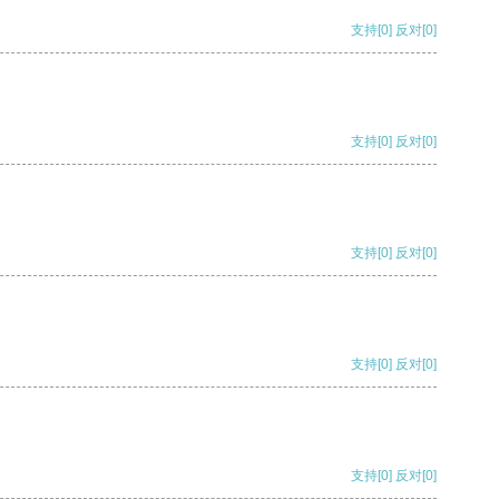
支持
[0]
反对
[0]
支持
[0]
反对
[0]
支持
[0]
反对
[0]
支持
[0]
反对
[0]
支持
[0]
反对
[0]