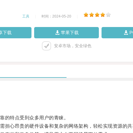
工具
|
时间：2024-05-20
|
卓下载
苹果下载
安卓市场，安全绿色
靠的特点受到众多用户的青睐。
担心昂贵的硬件设备和复杂的网络架构，轻松实现资源的共