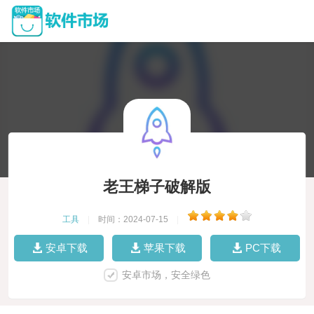
老王梯子破解版
工具
|
时间：2024-07-15
|
安卓下载
苹果下载
PC下载
安卓市场，安全绿色