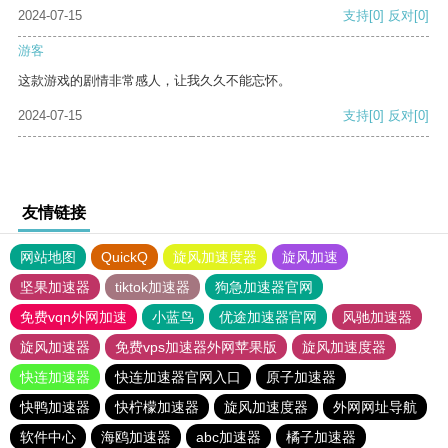
2024-07-15
支持
[0]
反对
[0]
游客
这款游戏的剧情非常感人，让我久久不能忘怀。
2024-07-15
支持
[0]
反对
[0]
友情链接
网站地图
QuickQ
旋风加速度器
旋风加速
坚果加速器
tiktok加速器
狗急加速器官网
免费vqn外网加速
小蓝鸟
优途加速器官网
风驰加速器
旋风加速器
免费vps加速器外网苹果版
旋风加速度器
快连加速器
快连加速器官网入口
原子加速器
快鸭加速器
快柠檬加速器
旋风加速度器
外网网址导航
软件中心
海鸥加速器
abc加速器
橘子加速器