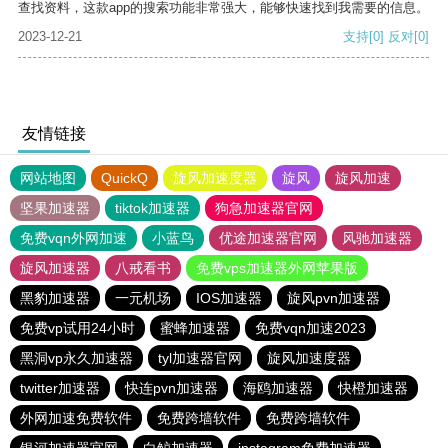
查找资料，这款app的搜索功能非常强大，能够快速找到我需要的信息。
2023-12-21
支持
[0]
反对
[0]
友情链接
网站地图
QuickQ
旋风加速度器
旋风
旋风加速
坚果加速器
tiktok加速器
狗急加速器官网
免费vqn外网加速
小蓝鸟
优途加速器官网
风驰加速器
旋风加速器
八戒看书
免费vps加速器外网苹果版
黑豹加速器
一元机场
IOS加速器
旋风pvn加速器
免费vp试用24小时
蜜蜂加速器
免费vqn加速2023
黑洞vp永久加速器
tyl加速器官网
旋风加速度器
twitter加速器
快连pvn加速器
海鸥加速器
快橙加速器
外网加速免费软件
免费跨墙软件
免费跨墙软件