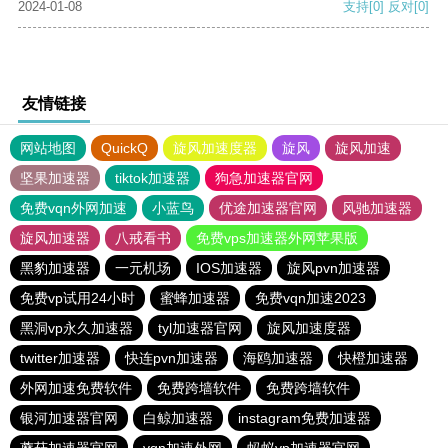
2024-01-08
支持
[0]
反对
[0]
友情链接
网站地图
QuickQ
旋风加速度器
旋风
旋风加速
坚果加速器
tiktok加速器
狗急加速器官网
免费vqn外网加速
小蓝鸟
优途加速器官网
风驰加速器
旋风加速器
八戒看书
免费vps加速器外网苹果版
黑豹加速器
一元机场
IOS加速器
旋风pvn加速器
免费vp试用24小时
蜜蜂加速器
免费vqn加速2023
黑洞vp永久加速器
tyl加速器官网
旋风加速度器
twitter加速器
快连pvn加速器
海鸥加速器
快橙加速器
外网加速免费软件
免费跨墙软件
免费跨墙软件
银河加速器官网
白鲸加速器
instagram免费加速器