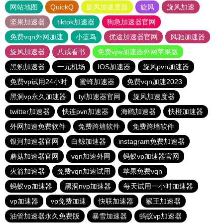
网站地图
QuickQ
旋风加速度器
旋风
旋风加速
坚果加速器
tiktok加速器
狗急加速器官网
免费vqn外网加速
小蓝鸟
优途加速器官网
风驰加速器
旋风加速器
八戒看书
免费vps加速器外网苹果版
黑豹加速器
一元机场
IOS加速器
旋风pvn加速器
免费vp试用24小时
蜜蜂加速器
免费vqn加速2023
黑洞vp永久加速器
tyl加速器官网
旋风加速度器
twitter加速器
快连pvn加速器
海鸥加速器
快橙加速器
外网加速免费软件
免费跨墙软件
免费跨墙软件
银河加速器官网
白鲸加速器
instagram免费加速器
蘑菇加速器官网
vqn加速外网
蚂蚁vp加速器官网
火箭加速器
免费vqn加速试用
苹果免费vqn
蚂蚁vp加速器
黑洞nvp加速器
每天试用一小时加速器
vp加速器
vp免费加速
快联加速器
猴王加速器
油管加速器永久免费版
暴雪加速器
蚂蚁vp加速器