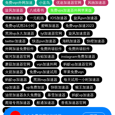
免费vqn外网加速
小蓝鸟
优途加速器官网
风驰加速器
旋风加速器
八戒看书
免费vps加速器外网苹果版
黑豹加速器
一元机场
IOS加速器
旋风pvn加速器
免费vp试用24小时
蜜蜂加速器
免费vqn加速2023
黑洞vp永久加速器
tyl加速器官网
旋风加速度器
twitter加速器
快连pvn加速器
海鸥加速器
快橙加速器
外网加速免费软件
免费跨墙软件
免费跨墙软件
银河加速器官网
白鲸加速器
instagram免费加速器
蘑菇加速器官网
vqn加速外网
蚂蚁vp加速器官网
火箭加速器
免费vqn加速试用
苹果免费vqn
蚂蚁vp加速器
黑洞nvp加速器
每天试用一小时加速器
vp加速器
vp免费加速
快联加速器
猴王加速器
油管加速器永久免费版
暴雪加速器
蚂蚁vp加速器
爬墙专用加速器
酷通加速器
香蕉加速器官网
快连vn破解版