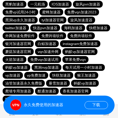
黑豹加速器
一元机场
IOS加速器
旋风pvn加速器
免费vp试用24小时
蜜蜂加速器
免费vqn加速2023
黑洞vp永久加速器
tyl加速器官网
旋风加速度器
twitter加速器
快连pvn加速器
海鸥加速器
快橙加速器
外网加速免费软件
免费跨墙软件
免费跨墙软件
银河加速器官网
白鲸加速器
instagram免费加速器
蘑菇加速器官网
vqn加速外网
蚂蚁vp加速器官网
火箭加速器
免费vqn加速试用
苹果免费vqn
蚂蚁vp加速器
黑洞nvp加速器
每天试用一小时加速器
vp加速器
vp免费加速
快联加速器
猴王加速器
油管加速器永久免费版
暴雪加速器
蚂蚁vp加速器
爬墙专用加速器
酷通加速器
香蕉加速器官网
快连vn破解版
永久免费使用的加速器
下载
1.131316s
首页
安卓
苹果
排行
推荐