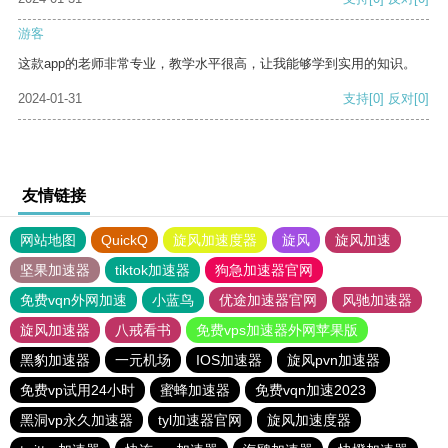
游客
这款app的老师非常专业，教学水平很高，让我能够学到实用的知识。
2024-01-31
支持
[0]
反对
[0]
友情链接
网站地图
QuickQ
旋风加速度器
旋风
旋风加速
坚果加速器
tiktok加速器
狗急加速器官网
免费vqn外网加速
小蓝鸟
优途加速器官网
风驰加速器
旋风加速器
八戒看书
免费vps加速器外网苹果版
黑豹加速器
一元机场
IOS加速器
旋风pvn加速器
免费vp试用24小时
蜜蜂加速器
免费vqn加速2023
黑洞vp永久加速器
tyl加速器官网
旋风加速度器