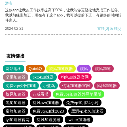
游客
这款app让我的工作效率提高了50%，让我能够更轻松地完成工作任务。
我以前经常加班，现在有了这个app，我可以提前下班，有更多的时间陪
伴家人。
2024-02-21
支持
[0]
反对
[0]
友情链接
网站地图
QuickQ
旋风加速度器
旋风
旋风加速
坚果加速器
tiktok加速器
狗急加速器官网
免费vqn外网加速
小蓝鸟
优途加速器官网
风驰加速器
旋风加速器
八戒看书
免费vps加速器外网苹果版
黑豹加速器
旋风pvn加速器
免费vp试用24小时
蜜蜂加速器
免费vqn加速2023
黑洞vp永久加速器
tyl加速器官网
旋风加速度器
twitter加速器