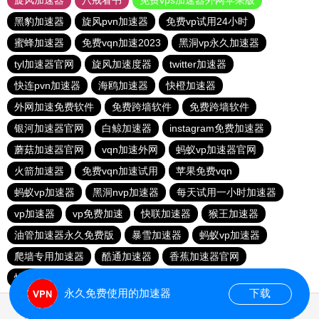
旋风加速器
八戒看书
免费vps加速器外网苹果版
黑豹加速器
旋风pvn加速器
免费vp试用24小时
蜜蜂加速器
免费vqn加速2023
黑洞vp永久加速器
tyl加速器官网
旋风加速度器
twitter加速器
快连pvn加速器
海鸥加速器
快橙加速器
外网加速免费软件
免费跨墙软件
免费跨墙软件
银河加速器官网
白鲸加速器
instagram免费加速器
蘑菇加速器官网
vqn加速外网
蚂蚁vp加速器官网
火箭加速器
免费vqn加速试用
苹果免费vqn
蚂蚁vp加速器
黑洞nvp加速器
每天试用一小时加速器
vp加速器
vp免费加速
快联加速器
猴王加速器
油管加速器永久免费版
暴雪加速器
蚂蚁vp加速器
爬墙专用加速器
酷通加速器
香蕉加速器官网
快连vn破解版
永久免费使用的加速器
下载
1.856896s