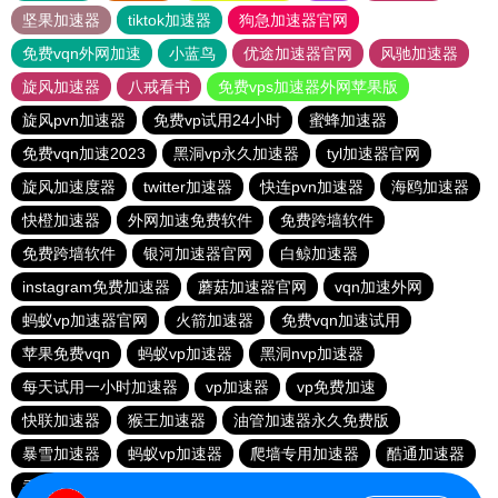
坚果加速器
tiktok加速器
狗急加速器官网
免费vqn外网加速
小蓝鸟
优途加速器官网
风驰加速器
旋风加速器
八戒看书
免费vps加速器外网苹果版
旋风pvn加速器
免费vp试用24小时
蜜蜂加速器
免费vqn加速2023
黑洞vp永久加速器
tyl加速器官网
旋风加速度器
twitter加速器
快连pvn加速器
海鸥加速器
快橙加速器
外网加速免费软件
免费跨墙软件
免费跨墙软件
银河加速器官网
白鲸加速器
instagram免费加速器
蘑菇加速器官网
vqn加速外网
蚂蚁vp加速器官网
火箭加速器
免费vqn加速试用
苹果免费vqn
蚂蚁vp加速器
黑洞nvp加速器
每天试用一小时加速器
vp加速器
vp免费加速
快联加速器
猴王加速器
油管加速器永久免费版
暴雪加速器
蚂蚁vp加速器
爬墙专用加速器
酷通加速器
香蕉加速器官网
快连vn破解版