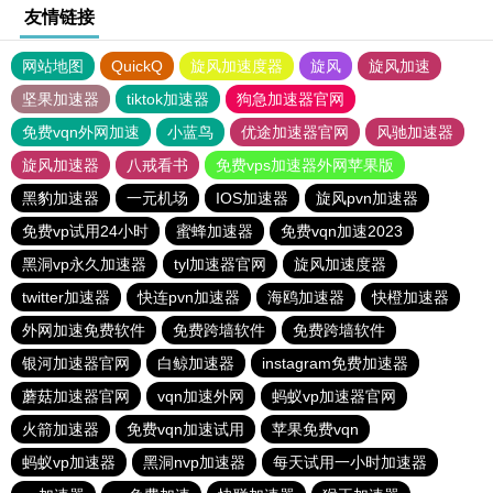
友情链接
网站地图
QuickQ
旋风加速度器
旋风
旋风加速
坚果加速器
tiktok加速器
狗急加速器官网
免费vqn外网加速
小蓝鸟
优途加速器官网
风驰加速器
旋风加速器
八戒看书
免费vps加速器外网苹果版
黑豹加速器
一元机场
IOS加速器
旋风pvn加速器
免费vp试用24小时
蜜蜂加速器
免费vqn加速2023
黑洞vp永久加速器
tyl加速器官网
旋风加速度器
twitter加速器
快连pvn加速器
海鸥加速器
快橙加速器
外网加速免费软件
免费跨墙软件
免费跨墙软件
银河加速器官网
白鲸加速器
instagram免费加速器
蘑菇加速器官网
vqn加速外网
蚂蚁vp加速器官网
火箭加速器
免费vqn加速试用
苹果免费vqn
蚂蚁vp加速器
黑洞nvp加速器
每天试用一小时加速器