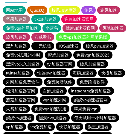
网站地图
QuickQ
旋风加速度器
旋风
旋风加速
坚果加速器
tiktok加速器
狗急加速器官网
免费vqn外网加速
小蓝鸟
优途加速器官网
风驰加速器
旋风加速器
八戒看书
免费vps加速器外网苹果版
黑豹加速器
一元机场
IOS加速器
旋风pvn加速器
免费vp试用24小时
蜜蜂加速器
免费vqn加速2023
黑洞vp永久加速器
tyl加速器官网
旋风加速度器
twitter加速器
快连pvn加速器
海鸥加速器
快橙加速器
外网加速免费软件
免费跨墙软件
免费跨墙软件
银河加速器官网
白鲸加速器
instagram免费加速器
蘑菇加速器官网
vqn加速外网
蚂蚁vp加速器官网
火箭加速器
免费vqn加速试用
苹果免费vqn
蚂蚁vp加速器
黑洞nvp加速器
每天试用一小时加速器
vp加速器
vp免费加速
快联加速器
猴王加速器