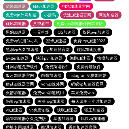
坚果加速器
tiktok加速器
狗急加速器官网
免费vqn外网加速
小蓝鸟
优途加速器官网
风驰加速器
旋风加速器
八戒看书
免费vps加速器外网苹果版
黑豹加速器
一元机场
IOS加速器
旋风pvn加速器
免费vp试用24小时
蜜蜂加速器
免费vqn加速2023
黑洞vp永久加速器
tyl加速器官网
旋风加速度器
twitter加速器
快连pvn加速器
海鸥加速器
快橙加速器
外网加速免费软件
免费跨墙软件
免费跨墙软件
银河加速器官网
白鲸加速器
instagram免费加速器
蘑菇加速器官网
vqn加速外网
蚂蚁vp加速器官网
火箭加速器
免费vqn加速试用
苹果免费vqn
蚂蚁vp加速器
黑洞nvp加速器
每天试用一小时加速器
vp加速器
vp免费加速
快联加速器
猴王加速器
油管加速器永久免费版
暴雪加速器
蚂蚁vp加速器
爬墙专用加速器
酷通加速器
香蕉加速器官网