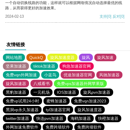
一个自动切换线路的功能，这样就可以根据网络情况自动选择最优的线
路，从而获得更好的加速效果。
2024-02-13
支持
[0]
反对
[0]
友情链接
网站地图
QuickQ
旋风加速度器
旋风
旋风加速
坚果加速器
tiktok加速器
狗急加速器官网
免费vqn外网加速
小蓝鸟
优途加速器官网
风驰加速器
旋风加速器
八戒看书
免费vps加速器外网苹果版
黑豹加速器
一元机场
IOS加速器
旋风pvn加速器
免费vp试用24小时
蜜蜂加速器
免费vqn加速2023
黑洞vp永久加速器
tyl加速器官网
旋风加速度器
twitter加速器
快连pvn加速器
海鸥加速器
快橙加速器
外网加速免费软件
免费跨墙软件
免费跨墙软件